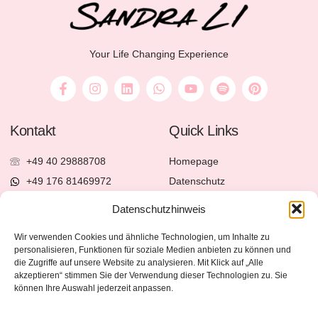
Your Life Changing Experience
Kontakt
Quick Links
+49 40 29888708
Homepage
+49 176 81469972
Datenschutz
change@sandrali.de
Impressum
Datenschutzhinweis
Möchten Sie liebevolle Impulse erhalten?
Wir verwenden Cookies und ähnliche Technologien, um Inhalte zu
personalisieren, Funktionen für soziale Medien anbieten zu können und
die Zugriffe auf unsere Website zu analysieren. Mit Klick auf „Alle
Jetzt kostenlos Newsletter für Feng Shui Online erhalten.
akzeptieren“ stimmen Sie der Verwendung dieser Technologien zu. Sie
können Ihre Auswahl jederzeit anpassen.