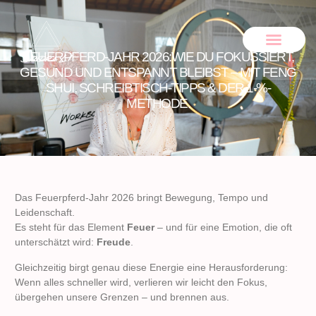
FEUERPFERD-JAHR 2026:WIE DU FOKUSSIERT,
GESUND UND ENTSPANNT BLEIBST – MIT FENG
SHUI, SCHREIBTISCH-TIPPS & DER 1-%-
METHODE.
Das Feuerpferd-Jahr 2026 bringt Bewegung, Tempo und
Leidenschaft.
Es steht für das Element
Feuer
– und für eine Emotion, die oft
unterschätzt wird:
Freude
.
Gleichzeitig birgt genau diese Energie eine Herausforderung:
Wenn alles schneller wird, verlieren wir leicht den Fokus,
übergehen unsere Grenzen – und brennen aus.