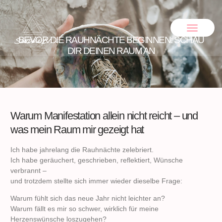
BEVOR DIE RAUHNÄCHTE BEGINNEN: SCHAU
ONLINE SHOP
DIR DEINEN RAUM AN
Warum Manifestation allein nicht reicht – und
was mein Raum mir gezeigt hat
Ich habe jahrelang die Rauhnächte zelebriert.
Ich habe geräuchert, geschrieben, reflektiert, Wünsche
verbrannt –
und trotzdem stellte sich immer wieder dieselbe Frage:
Warum fühlt sich das neue Jahr nicht leichter an?
Warum fällt es mir so schwer, wirklich für meine
Herzenswünsche loszugehen?